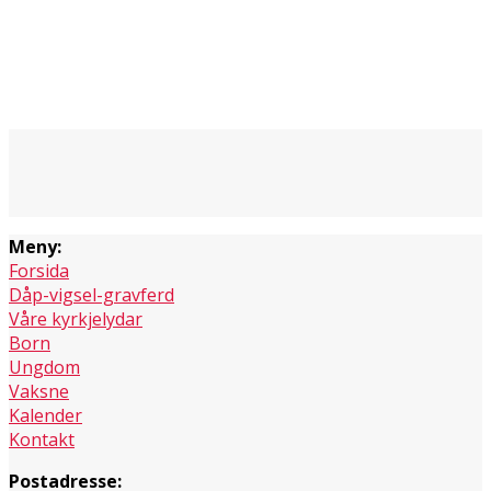
Meny:
Forsida
Dåp-vigsel-gravferd
Våre kyrkjelydar
Born
Ungdom
Vaksne
Kalender
Kontakt
Postadresse: