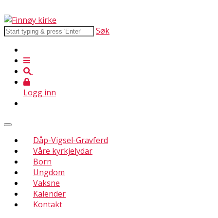
Søk
Logg inn
Dåp-Vigsel-Gravferd
Våre kyrkjelydar
Born
Ungdom
Vaksne
Kalender
Kontakt