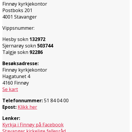
Finnøy kyrkjekontor
Postboks 201
4001 Stavanger
Vippsnummer:
Hesby sokn
132972
Sjernarøy sokn
503744
Talgje sokn
92286
Besøksadresse:
Finnøy kyrkjekontor
Hagatunet 4
4160 Finnøy
Se kart
Telefonnummer:
51 84 04 00
Epost:
Klikk her
Lenker:
Kyrkja i Finnøy på Facebook
Stavanger kirkelige fellesråd