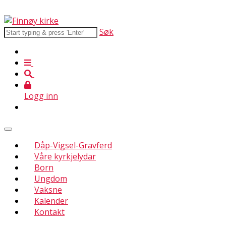
Søk
Logg inn
Dåp-Vigsel-Gravferd
Våre kyrkjelydar
Born
Ungdom
Vaksne
Kalender
Kontakt