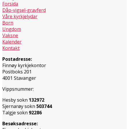
Forsida
Dåp-vigsel-gravferd
Våre kyrkjelydar
Born
Ungdom
Vaksne
Kalender
Kontakt
Postadresse:
Finnøy kyrkjekontor
Postboks 201
4001 Stavanger
Vippsnummer:
Hesby sokn
132972
Sjernarøy sokn
503744
Talgje sokn
92286
Besøksadresse: