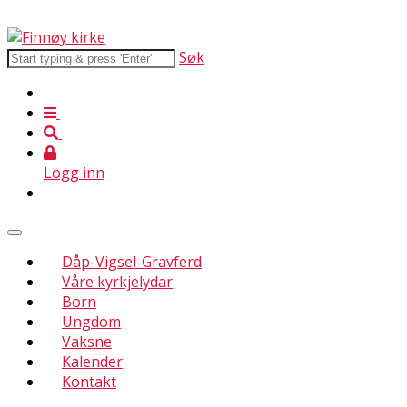
Søk
Logg inn
Dåp-Vigsel-Gravferd
Våre kyrkjelydar
Born
Ungdom
Vaksne
Kalender
Kontakt