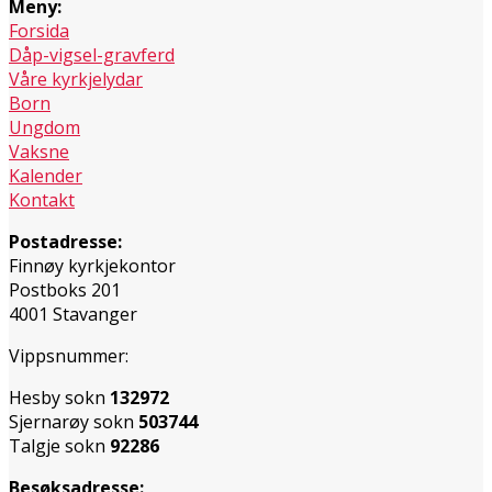
Meny:
Forsida
Dåp-vigsel-gravferd
Våre kyrkjelydar
Born
Ungdom
Vaksne
Kalender
Kontakt
Postadresse:
Finnøy kyrkjekontor
Postboks 201
4001 Stavanger
Vippsnummer:
Hesby sokn
132972
Sjernarøy sokn
503744
Talgje sokn
92286
Besøksadresse: