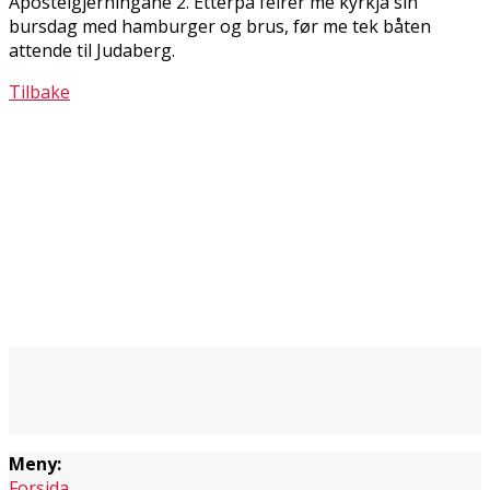
Apostelgjerningane 2. Etterpå feirer me kyrkja sin
bursdag med hamburger og brus, før me tek båten
attende til Judaberg.
Tilbake
Meny:
Forsida