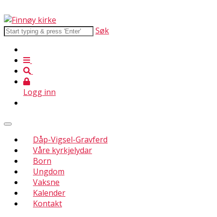
Søk
Logg inn
Dåp-Vigsel-Gravferd
Våre kyrkjelydar
Born
Ungdom
Vaksne
Kalender
Kontakt